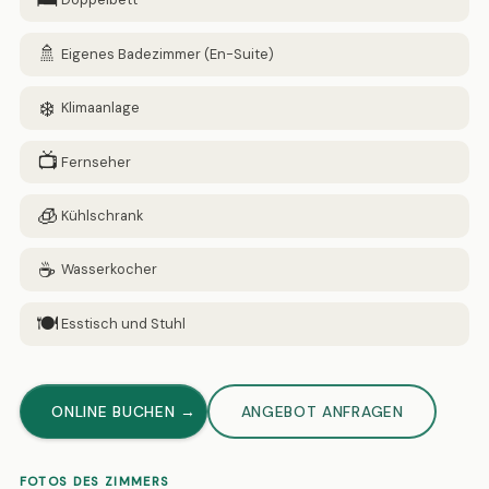
🛏️
🚿
Eigenes Badezimmer (En-Suite)
❄️
Klimaanlage
📺
Fernseher
🧊
Kühlschrank
☕
Wasserkocher
🍽️
Esstisch und Stuhl
ONLINE BUCHEN →
ANGEBOT ANFRAGEN
FOTOS DES ZIMMERS