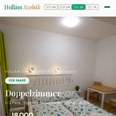
Hullám
Szobák
🇭🇺 HU
🇬🇧 EN
🇩🇪 DE
🇵🇱 PL
HULLÁM ZIMMER SIÓFOK · PLATTENSEE
FÜR PAARE
Doppelzimmer
1–2 Pers. · Eigenes Badezimmer · Klima · WLAN
18.000