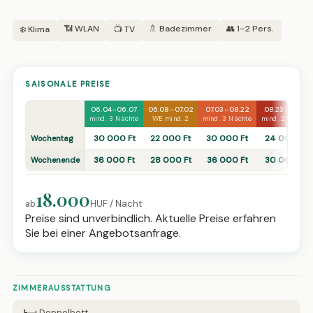
📶 WLAN
🚿 Badezimmer
👥 1–2 Pers.
❄️ Klima
📺 TV
SAISONALE PREISE
06.04–06.07
06.08–07.02
07.03–08.22
08.23–08.31
mind. 3 Nächte
WE mind. 2
mind. 3 Nächte
mind. 2 Nächte
30 000 Ft
22 000 Ft
30 000 Ft
24 000 Ft
Wochentag
36 000 Ft
28 000 Ft
36 000 Ft
30 000 Ft
Wochenende
18.000
ab
HUF / Nacht
Preise sind unverbindlich. Aktuelle Preise erfahren
Sie bei einer Angebotsanfrage.
ZIMMERAUSSTATTUNG
Doppelbett