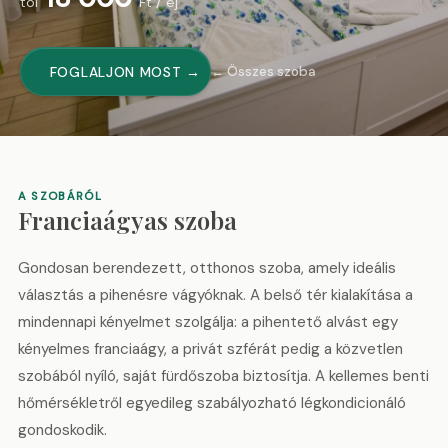
tól
Ft / éj
FOGLALJON MOST →
← Összes szoba
A SZOBÁRÓL
Franciaágyas szoba
Gondosan berendezett, otthonos szoba, amely ideális
választás a pihenésre vágyóknak. A belső tér kialakítása a
mindennapi kényelmet szolgálja: a pihentető alvást egy
kényelmes franciaágy, a privát szférát pedig a közvetlen
szobából nyíló, saját fürdőszoba biztosítja. A kellemes benti
hőmérsékletről egyedileg szabályozható légkondicionáló
gondoskodik.