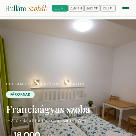
Hullám
Szobák
🇭🇺 HU
🇬🇧 EN
🇩🇪 DE
🇵🇱 PL
HULLÁM SZOBÁK SIÓFOK · BALATON
PÁROKNAK
Franciaágyas szoba
1–2 fő · Saját fürdőszoba · Klíma · WiFi
18 000