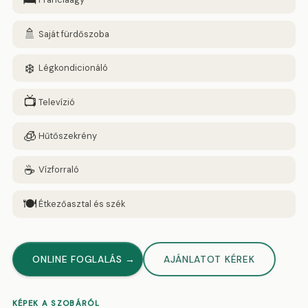
🛏️
🚿
Saját fürdőszoba
❄️
Légkondicionáló
📺
Televízió
🧊
Hűtőszekrény
☕
Vízforraló
🍽️
Étkezőasztal és szék
ONLINE FOGLALÁS →
AJÁNLATOT KÉREK
KÉPEK A SZOBÁRÓL