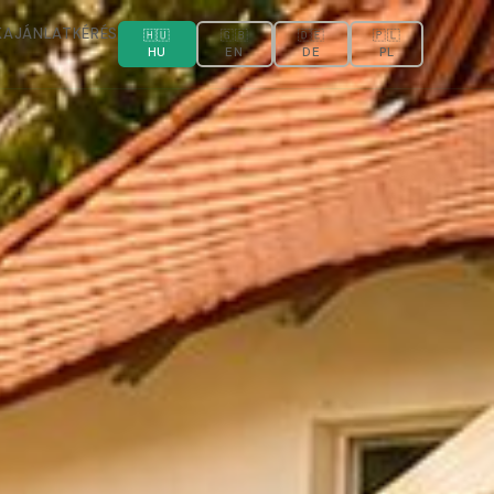
K
AJÁNLATKÉRÉS
🇭🇺
🇬🇧
🇩🇪
🇵🇱
HU
EN
DE
PL