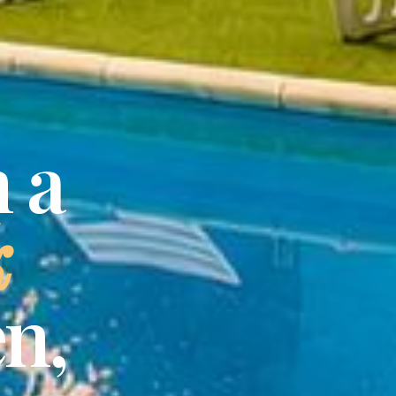
 a
k
n,