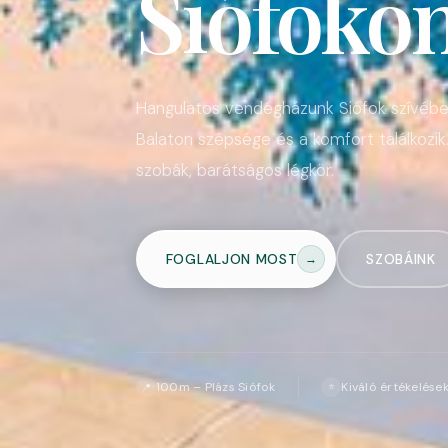
Siófoko
Hangulatos vendégházunk Siófok szívében
Balaton szépsége és a komfort találkozik.
szobák, barátságos légkör.
FOGLALJON MOST
SZOBÁINK
→
100m – Plázs Siófok
Kiváló értékelése
⭐
📍