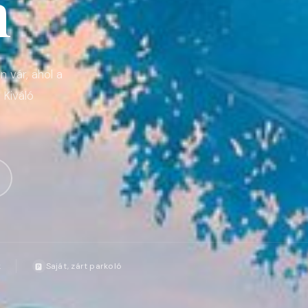
n
 vár, ahol a
 Kiváló
k
Saját, zárt parkoló
🅿️