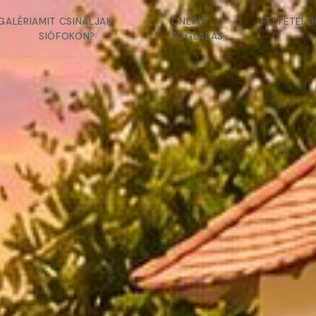
GALÉRIA
MIT CSINÁLJAK
ONLINE
FELTÉTELE
SIÓFOKON?
FOGLALÁS