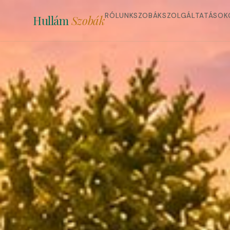
RÓLUNK
SZOBÁK
SZOLGÁLTATÁSOK
Hullám
Szobák