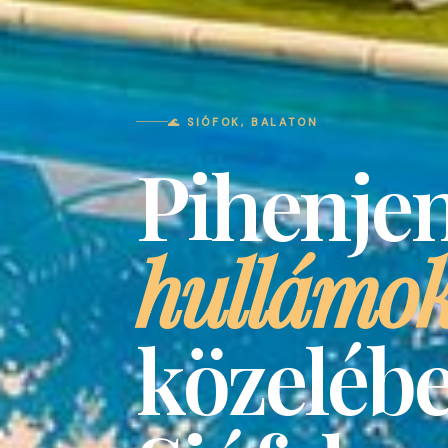
🌊 SIÓFOK, BALATON
Pihenjen
hullámo
közelébe